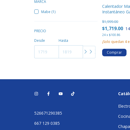
MARCA
Calentador M
Instantáneo G
Mabe (1)
Gris De 4lts -
$1,999.00
CIM062BLP
$1,719.00
1
PRECIO
24
x
$100.86
Desde
Hasta
¡Solo quedan
4
e
Comprar
Catá
Elect
526671290385
Cocin
667 129 0385
Chapa