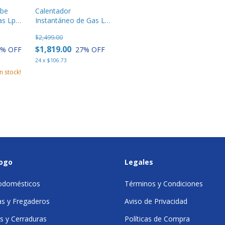
abe
Calentador
as Lp
Instantáneo de Gas LP
1 Servicio 6 L Gris
$2,499.00
Mabe - CIM062SLP
$1,819.00
4
% OFF
27
% OFF
24
x
$106.73
n stock!
logo
Legales
rodomésticos
Términos y Condiciones
as y Fregaderos
Aviso de Privacidad
s y Cerraduras
Políticas de Compra