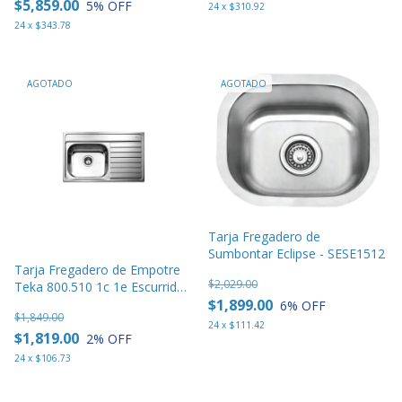
$5,859.00
5
% OFF
24
x
$310.92
24
x
$343.78
AGOTADO
AGOTADO
Tarja Fregadero de
Sumbontar Eclipse - SESE1512
Tarja Fregadero de Empotre
$2,029.00
Teka 800.510 1c 1e Escurridor
$1,899.00
Der Ac Inox
6
% OFF
$1,849.00
24
x
$111.42
$1,819.00
2
% OFF
24
x
$106.73