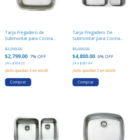
Tarja Fregadero de
Tarja Fregadero De
Submontar para Cocina
Submontar para Cocina
Eclipse 1 Tina - 2421
Eclipse 2 Tinas- M601-16
$2,999.00
$5,099.00
$2,799.00
$4,800.00
7
% OFF
6
% OFF
24
x
$164.23
24
x
$281.64
¡Solo quedan
3
en stock!
¡Solo quedan
2
en stock!
Comprar
Comprar