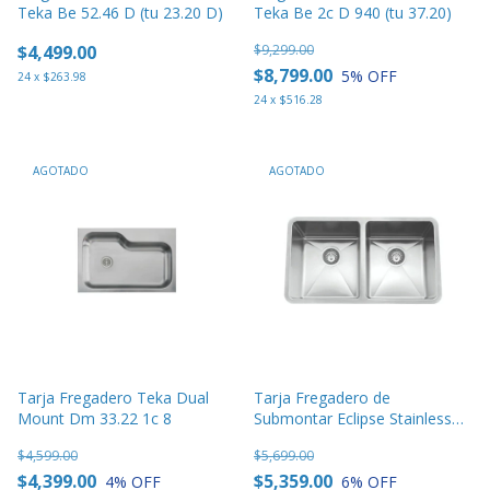
Teka Be 52.46 D (tu 23.20 D)
Teka Be 2c D 940 (tu 37.20)
$4,499.00
$9,299.00
$8,799.00
5
% OFF
24
x
$263.98
24
x
$516.28
AGOTADO
AGOTADO
Tarja Fregadero Teka Dual
Tarja Fregadero de
Mount Dm 33.22 1c 8
Submontar Eclipse Stainless
502 Hd
$4,599.00
$5,699.00
$4,399.00
$5,359.00
4
% OFF
6
% OFF