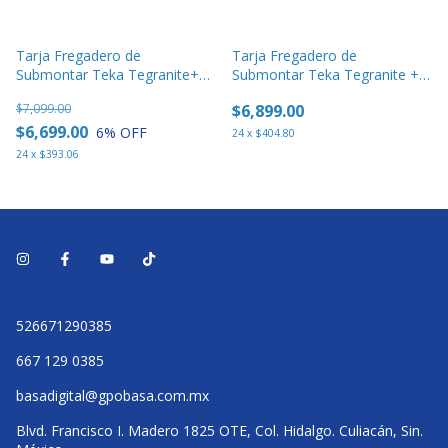
Tarja Fregadero de
Tarja Fregadero de
Submontar Teka Tegranite+
Submontar Teka Tegranite +
Square 72.40 Tg W Blanca
Square 72.40 Tg W Negro
$7,099.00
$6,899.00
$6,699.00
6
% OFF
24
x
$404.80
24
x
$393.06
526671290385
667 129 0385
basadigital@gpobasa.com.mx
Blvd. Francisco I. Madero 1825 OTE, Col. Hidalgo. Culiacán, Sin.