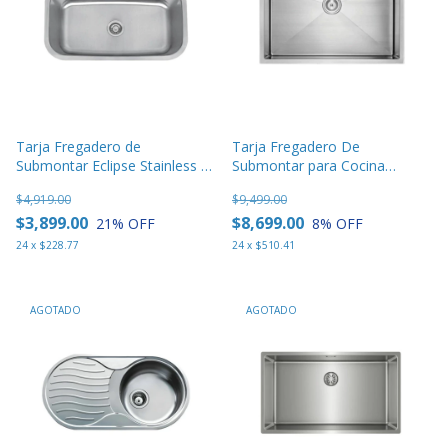
Tarja Fregadero de
Tarja Fregadero De
Submontar Eclipse Stainless -
Submontar para Cocina
3018
Eclipse 1 Tina - 3219
$4,919.00
$9,499.00
$3,899.00
$8,699.00
21
% OFF
8
% OFF
24
x
$228.77
24
x
$510.41
AGOTADO
AGOTADO