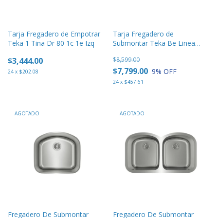
Tarja Fregadero de Empotrar
Tarja Fregadero de
Teka 1 Tina Dr 80 1c 1e Izq
Submontar Teka Be Linea
Rs15 71.40
$3,444.00
$8,599.00
$7,799.00
9
% OFF
24
x
$202.08
24
x
$457.61
AGOTADO
AGOTADO
Fregadero De Submontar
Fregadero De Submontar