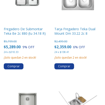
Fregadero De Submontar
Tarja Fregadero Teka Dual
Teka Be 2c 880 (tu 34.18 R)
Mount Dm 33.22 2c 8
$5,799.00
$2,499.00
$5,289.00
$2,359.00
9
% OFF
6
% OFF
24
x
$310.33
24
x
$138.41
¡Solo quedan
2
en stock!
¡Solo quedan
2
en stock!
Comprar
Comprar