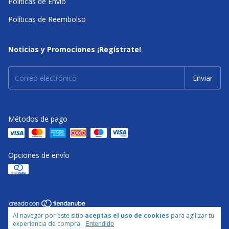
Políticas de Envío
Políticas de Reembolso
Noticias y Promociones ¡Regístrate!
Métodos de pago
Opciones de envío
Al navegar por este sitio
aceptas el uso de cookies
para agilizar tu
Copyright BASA - 2026. Todos los derechos reservados.
experiencia de compra.
Entendido