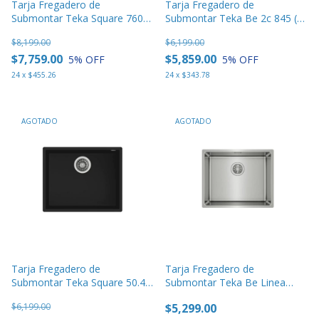
Tarja Fregadero de
Tarja Fregadero de
Submontar Teka Square 760
Submontar Teka Be 2c 845 (tu
Tg B
33.18)
$8,199.00
$6,199.00
$7,759.00
$5,859.00
5
% OFF
5
% OFF
24
x
$455.26
24
x
$343.78
AGOTADO
AGOTADO
Tarja Fregadero de
Tarja Fregadero de
Submontar Teka Square 50.40
Submontar Teka Be Linea
Tg B Negra 54 Cm
Rs15 50.40 Pureclean
$6,199.00
$5,299.00
Premium