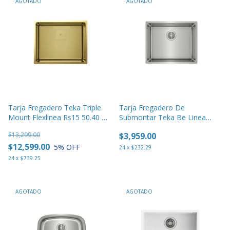
AGOTADO
AGOTADO
Tarja Fregadero Teka Triple
Tarja Fregadero De
Mount Flexlinea Rs15 50.40 Sq
Submontar Teka Be Linea
Brass
Rs15 50.40
$13,299.00
$3,959.00
$12,599.00
5
% OFF
24
x
$232.29
24
x
$739.25
AGOTADO
AGOTADO