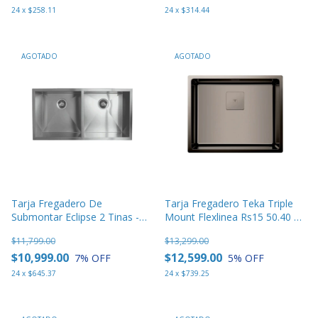
24
x
$258.11
24
x
$314.44
AGOTADO
AGOTADO
Tarja Fregadero De
Tarja Fregadero Teka Triple
Submontar Eclipse 2 Tinas -
Mount Flexlinea Rs15 50.40 Sq
3719
Titanium
$11,799.00
$13,299.00
$10,999.00
$12,599.00
7
% OFF
5
% OFF
24
x
$645.37
24
x
$739.25