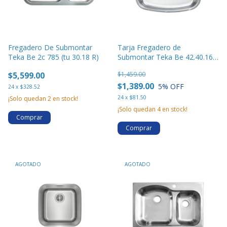
Fregadero De Submontar
Tarja Fregadero de
Teka Be 2c 785 (tu 30.18 R)
Submontar Teka Be 42.40.16 1
Tina Ac Inox
$5,599.00
$1,459.00
$1,389.00
5
% OFF
24
x
$328.52
24
x
$81.50
¡Solo quedan
2
en stock!
¡Solo quedan
4
en stock!
Comprar
Comprar
AGOTADO
AGOTADO