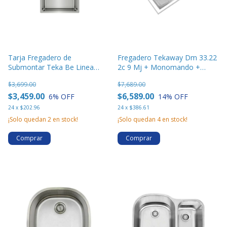
Tarja Fregadero de
Fregadero Tekaway Dm 33.22
Submontar Teka Be Linea
2c 9 Mj + Monomando +
Rs15 40.40
Accesorios
$3,699.00
$7,689.00
$3,459.00
$6,589.00
6
% OFF
14
% OFF
24
x
$202.96
24
x
$386.61
¡Solo quedan
2
en stock!
¡Solo quedan
4
en stock!
Comprar
Comprar