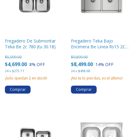
Fregadero De Submontar
Fregadero Teka Bajo
Teka Be 2c 780 (tu 30.18)
Encimera Be Linea Rs15 2C
860 Color Inox Ref 115030006
$5,099.00
$9,899.00
$4,699.00
$8,499.00
8
% OFF
14
% OFF
24
x
$275.71
24
x
$498.68
¡Solo quedan
2
en stock!
¡No te lo pierdas, es el último!
Comprar
Comprar