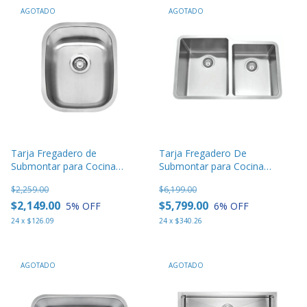
AGOTADO
AGOTADO
Tarja Fregadero de
Tarja Fregadero De
Submontar para Cocina
Submontar para Cocina
Eclipse 1 Tina - 1815
Eclipse 2 Tinas- 503 HD
$2,259.00
$6,199.00
$2,149.00
$5,799.00
5
% OFF
6
% OFF
24
x
$126.09
24
x
$340.26
AGOTADO
AGOTADO