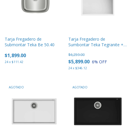
Tarja Fregadero de
Tarja Fregadero de
Submontar Teka Be 50.40
Sumbontar Teka Tegranite +
Square 50.40 Tw Blanca
$1,899.00
$6,259.00
$5,899.00
6
% OFF
24
x
$111.42
24
x
$346.12
AGOTADO
AGOTADO